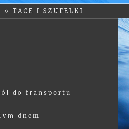
Y
»
TACE I SZUFELKI
pól do transportu
ągłym dnem