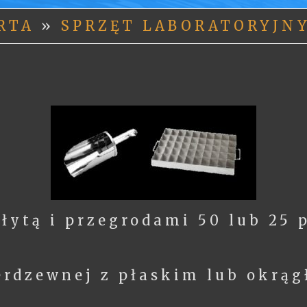
ERTA
»
SPRZĘT LABORATORYJN
łytą i przegrodami 50 lub 25 
ierdzewnej z płaskim lub okr