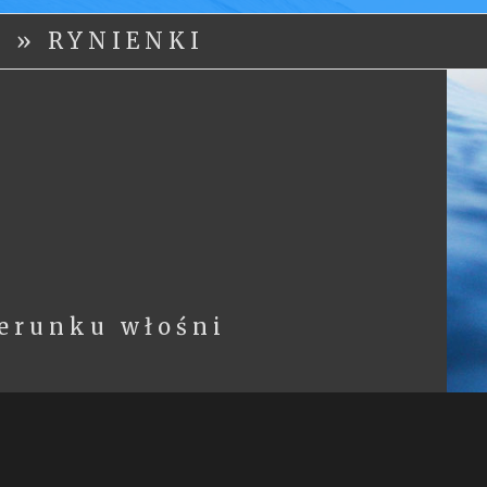
Y
»
RYNIENKI
ierunku włośni