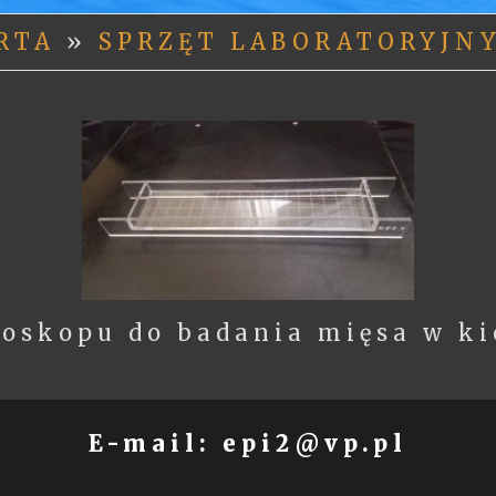
ERTA
»
SPRZĘT LABORATORYJN
noskopu do badania mięsa w k
E-mail: epi2@vp.pl